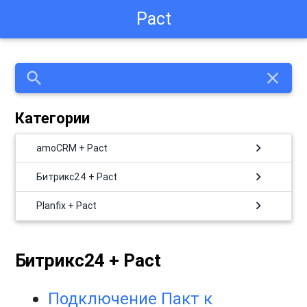
Pact
search
close
Категории
chevron_right
amoCRM + Pact
chevron_right
Битрикс24 + Pact
chevron_right
Planfix + Pact
Битрикс24 + Pact
Подключение Пакт к