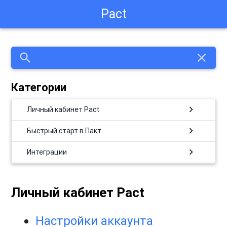
Pact
search
close
Категории
chevron_right
Личный кабинет Pact
chevron_right
Быстрый старт в Пакт
chevron_right
Интеграции
Личный кабинет Pact
Настройки аккаунта