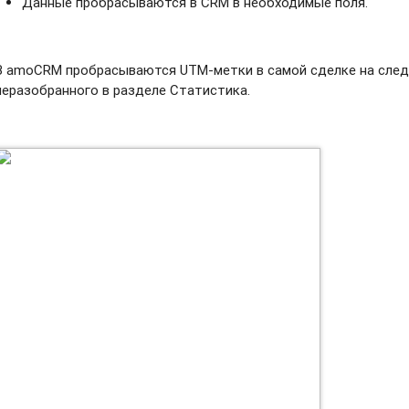
Данные пробрасываются в CRM в необходимые поля.
В amoCRM пробрасываются UTM-метки в самой сделке на сле
неразобранного в разделе Статистика.