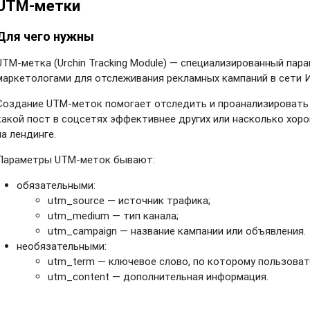
UTM-метки
Для чего нужны
UTM-метка (Urchin Tracking Module) — специализированный пар
маркетологами для отслеживания рекламных кампаний в сети 
Создание UTM-меток помогает отследить и проанализировать т
какой пост в соцсетях эффективнее других или насколько хор
на лендинге.
Параметры UTM-меток бывают:
обязательными:
utm_source — источник трафика;
utm_medium — тип канала;
utm_campaign — название кампании или объявления.
необязательными:
utm_term — ключевое слово, по которому пользоват
utm_content — дополнительная информация.