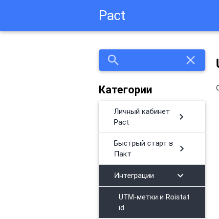
Pact
search
close
Категории
Личный кабинет
chevron_right
Pact
Быстрый старт в
chevron_right
Пакт
chevron_right
Интеграции
UTM-метки и Roistat
id