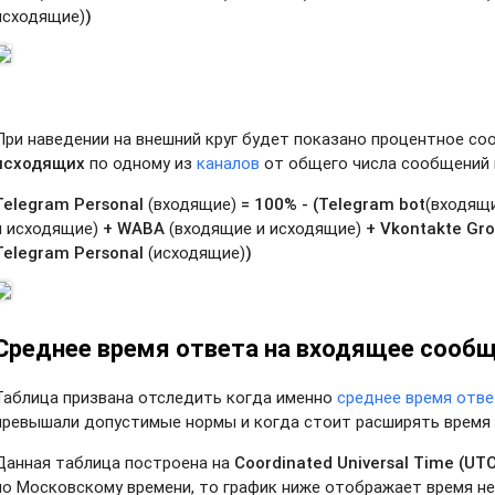
исходящие)
)
При наведении на внешний круг будет показано процентное с
исходящих
по одному из
каналов
от общего числа сообщений 
Telegram Personal
(входящие)
=
100% -
(Telegram bot
(входящ
и исходящие)
+ WABA
(входящие и исходящие)
+ Vkontakte Gr
Telegram Personal
(исходящие)
)
Среднее время ответа на входящее сооб
Таблица призвана отследить когда именно
среднее время отв
превышали допустимые нормы и когда стоит расширять время
Данная таблица построена на
Coordinated Universal Time (UT
по Московскому времени, то график ниже отображает время не с