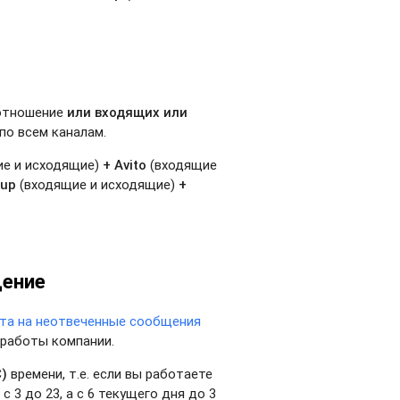
оотношение
или входящих или
по всем каналам.
ие и исходящие)
+ Avito
(входящие
oup
(входящие и исходящие)
+
щение
ета на неотвеченные сообщения
 работы компании.
C)
времени, т.е. если вы работаете
 3 до 23, а с 6 текущего дня до 3