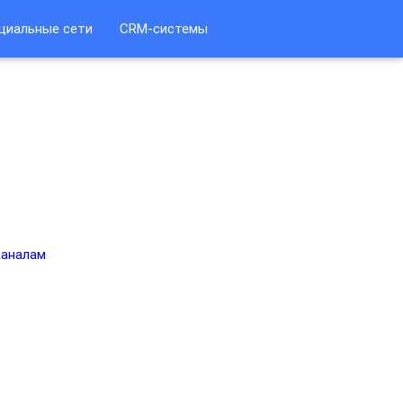
циальные сети
CRM-системы
каналам