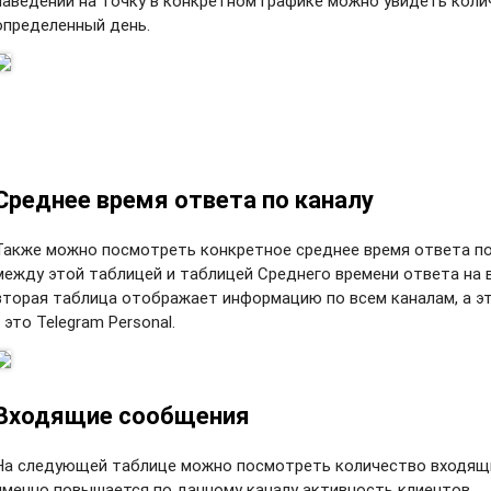
наведении на точку в конкретном графике можно увидеть кол
определенный день.
Среднее время ответа по каналу
Также можно посмотреть конкретное среднее время ответа по
между этой таблицей и таблицей Среднего времени ответа на 
вторая таблица отображает информацию по всем каналам, а эт
- это Telegram Personal.
Входящие сообщения
На следующей таблице можно посмотреть количество входящи
именно повышается по данному каналу активность клиентов.