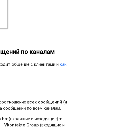
щений по каналам
сходит общение с клиентами и
как
е соотношение
всех сообщений (и
а сообщений по всем каналам.
m bot
(входящие и исходящие)
+
)
+ Vkontakte Group
(входящие и