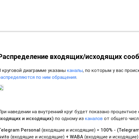
Распределение входящих/исходящих сооб
В круговой диаграмме указаны
каналы
, по которым у вас прои
распределяются по ним обращения
.
При наведении на внутренний круг будет показано процентно
входящих и исходящих)
по одному из
каналов
от общего числ
Telegram Personal
(входящие и исходящие)
= 100% -
(Telegra
Avito
(входящие и исходящие)
+ WABA
(входящие и исходящие