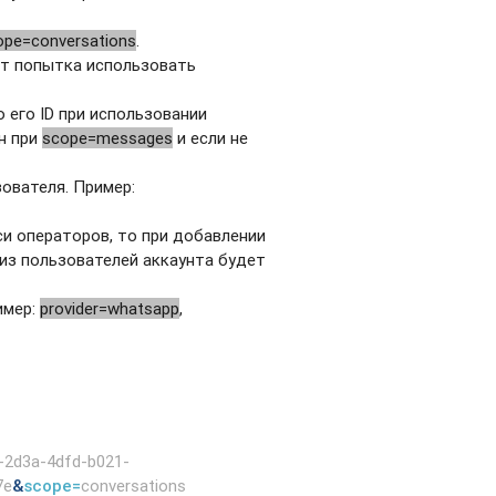
ope=conversations
.
ет попытка использовать
 его ID при использовании
ен при
scope=messages
и если не
ователя. Пример:
иси операторов, то при добавлении
из пользователей аккаунта будет
имер:
provider=whatsapp
,
-2d3a-4dfd-b021-
7e
&
scope=
conversations