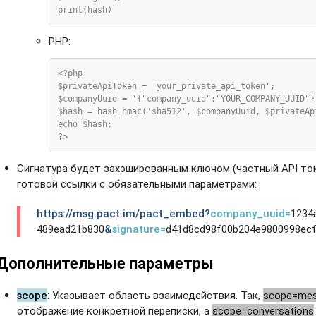
PHP:
<?php

$privateApiToken = 'your_private_api_token';

$companyUuid = '{"company_uuid":"YOUR_COMPANY_UUID"}'
$hash = hash_hmac('sha512', $companyUuid, $privateApi
echo $hash;

Сигнатура будет захэшированным ключом (частный API ток
готовой ссылки с обязательными параметрами:
https://msg.pact.im/pact_embed?
company_uuid=
1234
489ead21b830
&
signature
=
d41d8cd98f00b204e9800998ec
Дополнительные параметры
scope
: Указывает область взаимодействия. Так,
scope=me
отображение конкретной переписки, а
scope=conversations