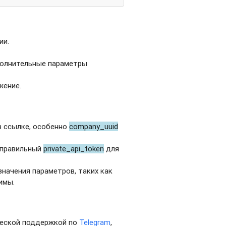
ии.
полнительные параметры
жение.
в ссылке, особенно
company_uuid
 правильный
private_api_token
для
значения параметров, таких как
имы.
ической поддержкой по
Telegram
,