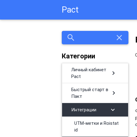
Pact
search
close
Категории
Личный кабинет
chevron_right
Pact
Быстрый старт в
chevron_right
Пакт
chevron_right
Интеграции
UTM-метки и Roistat
id