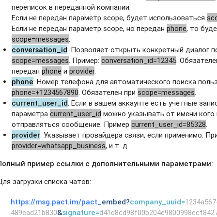
переписок в переданной компании.
Если не передан параметр scope, будет использоваться
sc
Если не передан параметр scope, но передан
phone
, то буд
scope=messages
.
conversation_id
: Позволяет открыть конкретный диалог по
scope=messages
. Пример:
conversation_id=12345
. Обязател
передан
phone
и
provider
.
phone
: Номер телефона для автоматического поиска польз
phone=+1234567890
. Обязателен при
scope=messages
.
current_user_id
: Если в вашем аккаунте есть учетные зап
параметра
current_user_id
можно указывать от имени кого 
отправляться сообщение. Пример
current_user_id=85328
.
provider
: Указывает провайдера связи, если применимо. Пр
provider=whatsapp_business
, и т. д.
Полный пример ссылки с дополнительными параметрами:
Для загрузки списка чатов:
https://msg.pact.im/pact_
embed
?
company_uuid=
1234a567
489ead21b830
&
signature=
d41d8cd98f00b204e9800998ecf842