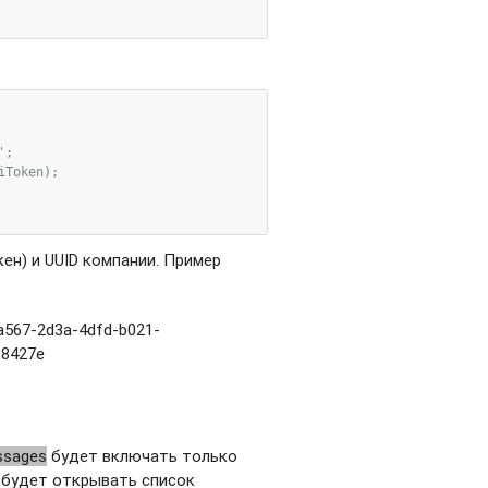
;

Token);

ен) и UUID компании. Пример
a567-2d3a-4dfd-b021-
f8427e
ssages
будет включать только
будет открывать список