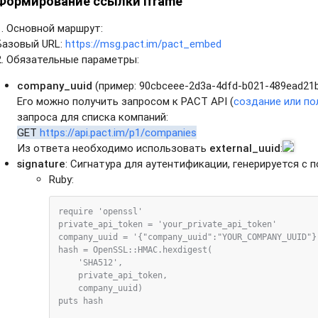
Формирование ссылки iframe
1. Основной маршрут:
Базовый URL:
https://msg.pact.im/pact_embed
2. Обязательные параметры:
company_uuid
(пример:
90cbceee-2d3a-4dfd-b021-489ead21
Его можно получить запросом к PACT API (
создание или по
запроса для списка компаний:
GET
https://api.pact.im/p1/companies
Из ответа необходимо использовать
external_uuid
:
signature
: Сигнатура для аутентификации, генерируется с
Ruby:
require 'openssl'

private_api_token = 'your_private_api_token'

company_uuid = '{"company_uuid":"YOUR_COMPANY_UUID"}'
hash = OpenSSL::HMAC.hexdigest(

    'SHA512',  

    private_api_token,  

    company_uuid)

puts hash
