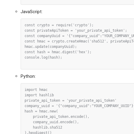
JavaScript:
const crypto = require('crypto');

const privateApiToken = 'your_private_api_token';

const companyUuid = '{"company_uuid":"YOUR_COMPANY_UU
const hmac = crypto.createHmac('sha512', privateApiTo
hmac.update(companyUuid);

const hash = hmac.digest('hex');

console.log(hash);

Python:
import hmac

import hashlib

private_api_token = 'your_private_api_token'

company_uuid = '{"company_uuid":"YOUR_COMPANY_UUID"}'
hash = hmac.new(

    private_api_token.encode(),    

    company_uuid.encode(),    

    hashlib.sha512

).hexdigest()
