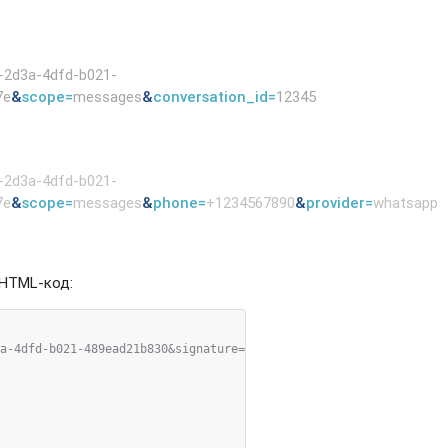
-2d3a-4dfd-b021-
7e
&
scope=
messages
&
conversation_id=
12345
-2d3a-4dfd-b021-
7e
&
scope=
messages
&
phone=
+1234567890
&
provider=
whatsapp
 HTML-код:
a-4dfd-b021-489ead21b830&signature=d41d8cd98f00b204e9800998ecf84