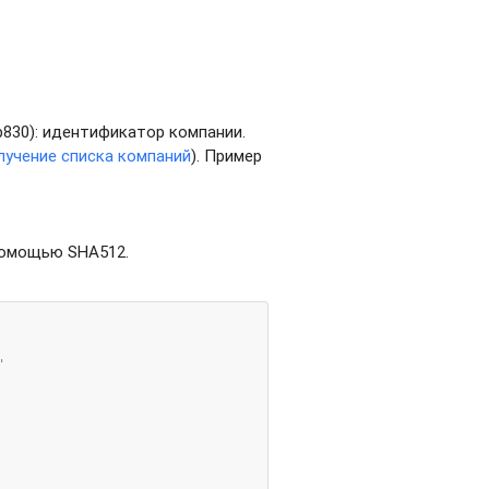
b830
): идентификатор компании.
лучение списка компаний
). Пример
 помощью SHA512.

