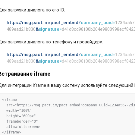
Для загрузки диалога по его ID:
https://msg.pact.im/pact_embed?
company_uuid=
1234a567
489ead21b830
&
signature=
d41d8cd98f00b204e9800998ecf842
Для загрузки диалога по телефону и провайдеру:
https://msg.pact.im/pact_embed?
company_uuid=
1234a567
489ead21b830
&
signature=
d41d8cd98f00b204e9800998ecf842
Встраивание iframe
Для интеграции iframe в вашу систему используйте следующий
<iframe

  src="https://msg.pact.im/pact_embed?company_uuid=1234a567-2d3
  width="100%"

  height="600px"

  frameborder="0"

  allowfullscreen>
