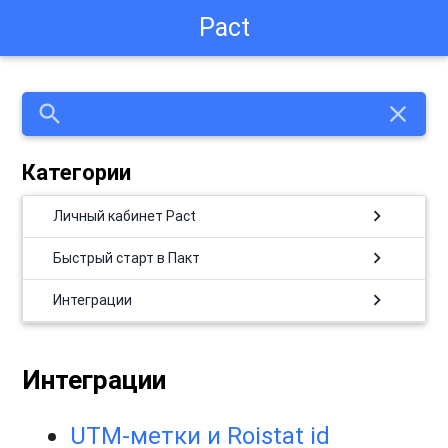
Pact
search
close
Категории
chevron_right
Личный кабинет Pact
chevron_right
Быстрый старт в Пакт
chevron_right
Интеграции
Интеграции
UTM-метки и Roistat id