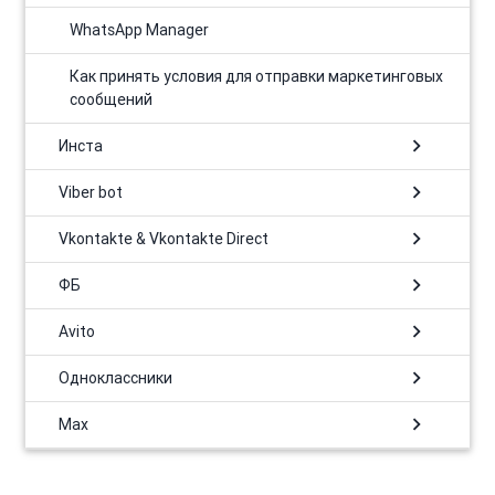
WhatsApp Manager
Как принять условия для отправки маркетинговых
сообщений
chevron_right
Инста
chevron_right
Viber bot
chevron_right
Vkontakte & Vkontakte Direct
chevron_right
ФБ
chevron_right
Avito
chevron_right
Одноклассники
chevron_right
Max