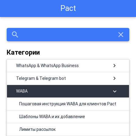
Pact
search
close
Категории
chevron_right
WhatsApp & WhatsApp Business
chevron_right
Telegram & Telegram bot
chevron_right
WABA
​Пошаговая инструкция WABA для клиентов Pact
Шаблоны WABA и их добавление
Лимиты рассылок