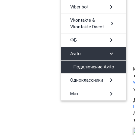
chevron_right
Viber bot
Vkontakte &
chevron_right
Vkontakte Direct
chevron_right
ФБ
chevron_right
Avito
Подключение Avito
chevron_right
Одноклассники
chevron_right
Max