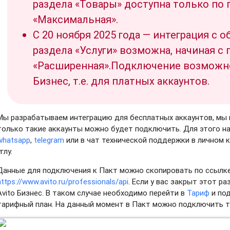
раздела «Товары» доступна только по
«Максимальная».
С 20 ноября 2025 года — интеграция с 
раздела «Услуги» возможна, начиная с
«Расширенная».Подключение возможно 
Бизнес, т.е. для платных аккаунтов.
Мы разрабатываем интеграцию для бесплатных аккаунтов, мы 
только такие аккаунты можно будет подключить. Для этого н
whatsapp
,
telegram
или в чат технической поддержки в личном 
углу.
Данные для подключения к Пакт можно скопировать по ссылк
https://www.avito.ru/professionals/api
. Если у вас закрыт этот ра
Avito Бизнес. В таком случае необходимо перейти в
Тариф
и по
тарифный план. На данный момент в Пакт можно подключить т