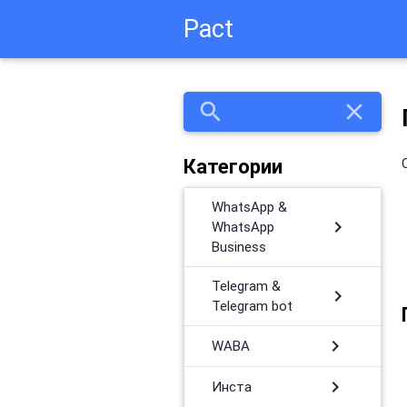
Pact
search
close
Категории
WhatsApp &
chevron_right
WhatsApp
Business
Telegram &
chevron_right
Telegram bot
chevron_right
WABA
chevron_right
Инста