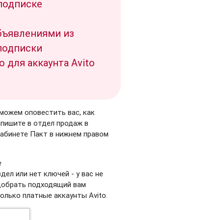
 подписке
объявлениями из
 подписки
для аккаунта Avito
можем оповестить вас, как
апишите в отдел продаж в
кабинете Пакт в нижнем правом
е
здел или нет ключей - у вас не
добрать подходящий вам
олько платные аккаунты Avito.