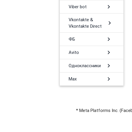
chevron_right
Viber bot
Vkontakte &
chevron_right
Vkontakte Direct
chevron_right
ФБ
chevron_right
Avito
chevron_right
Одноклассники
chevron_right
Max
* Meta Platforms Inc. (Fa