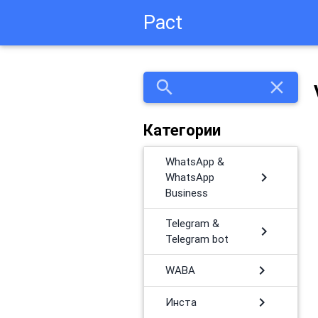
Pact
search
close
Категории
WhatsApp &
chevron_right
WhatsApp
Business
Telegram &
chevron_right
Telegram bot
chevron_right
WABA
chevron_right
Инста